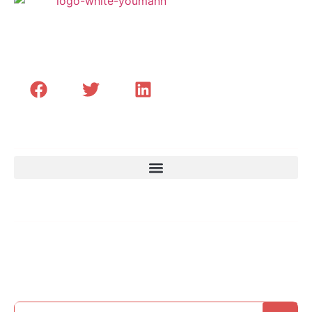
Transformer les Hommes et le leadership des
Organisations Africaines
Menu
Email
Des contenus exclusifs pour développer vos
talents, optimiser vos projets et anticiper vos
défis