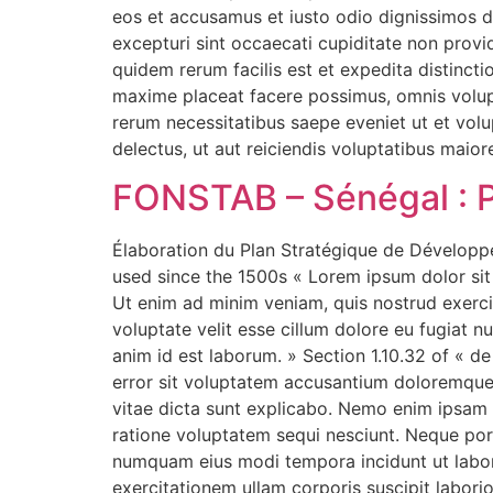
eos et accusamus et iusto odio dignissimos d
excepturi sint occaecati cupiditate non provid
quidem rerum facilis est et expedita distinct
maxime placeat facere possimus, omnis volup
rerum necessitatibus saepe eveniet ut et vol
delectus, ut aut reiciendis voluptatibus maior
FONSTAB – Sénégal : 
Élaboration du Plan Stratégique de Dévelop
used since the 1500s « Lorem ipsum dolor sit 
Ut enim ad minim veniam, quis nostrud exercit
voluptate velit esse cillum dolore eu fugiat nu
anim id est laborum. » Section 1.10.32 of « d
error sit voluptatem accusantium doloremque 
vitae dicta sunt explicabo. Nemo enim ipsam 
ratione voluptatem sequi nesciunt. Neque porr
numquam eius modi tempora incidunt ut labo
exercitationem ullam corporis suscipit labori