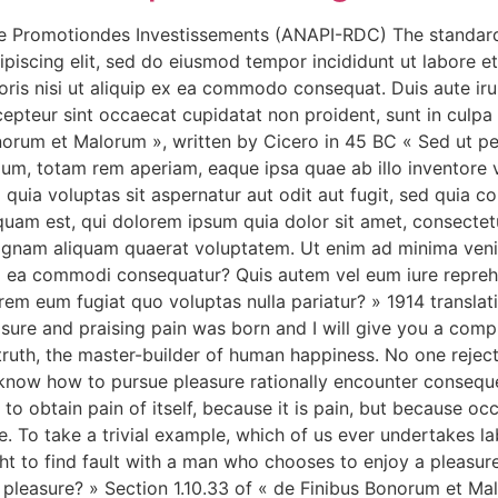
 de Promotiondes Investissements (ANAPI-RDC) The standar
ipiscing elit, sed do eiusmod tempor incididunt ut labore 
ris nisi ut aliquip ex ea commodo consequat. Duis aute irur
xcepteur sint occaecat cupidatat non proident, sunt in culpa 
norum et Malorum », written by Cicero in 45 BC « Sed ut per
, totam rem aperiam, eaque ipsa quae ab illo inventore ver
uia voluptas sit aspernatur aut odit aut fugit, sed quia c
uam est, qui dolorem ipsum quia dolor sit amet, consectetu
agnam aliquam quaerat voluptatem. Ut enim ad minima veni
 ex ea commodi consequatur? Quis autem vel eum iure repreh
lorem eum fugiat quo voluptas nulla pariatur? » 1914 transla
asure and praising pain was born and I will give you a com
truth, the master-builder of human happiness. No one rejects
 know how to pursue pleasure rationally encounter conseque
o obtain pain of itself, because it is pain, but because oc
 To take a trivial example, which of us ever undertakes la
t to find fault with a man who chooses to enjoy a pleasur
 pleasure? » Section 1.10.33 of « de Finibus Bonorum et Mal