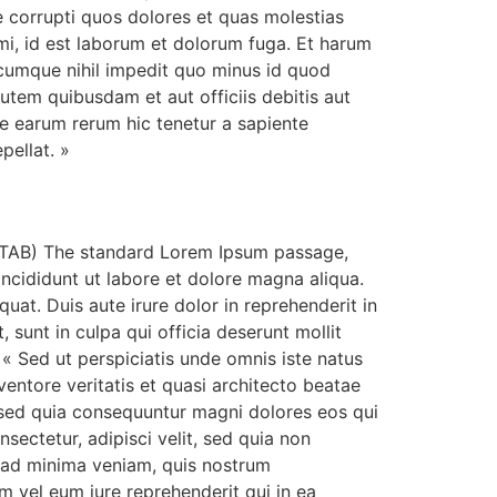
e corrupti quos dolores et quas molestias
nimi, id est laborum et dolorum fuga. Et harum
o cumque nihil impedit quo minus id quod
tem quibusdam et aut officiis debitis aut
ue earum rerum hic tenetur a sapiente
pellat. »
STAB) The standard Lorem Ipsum passage,
ncididunt ut labore et dolore magna aliqua.
at. Duis aute irure dolor in reprehenderit in
 sunt in culpa qui officia deserunt mollit
« Sed ut perspiciatis unde omnis iste natus
entore veritatis et quasi architecto beatae
, sed quia consequuntur magni dolores eos qui
ectetur, adipisci velit, sed quia non
 ad minima veniam, quis nostrum
m vel eum iure reprehenderit qui in ea