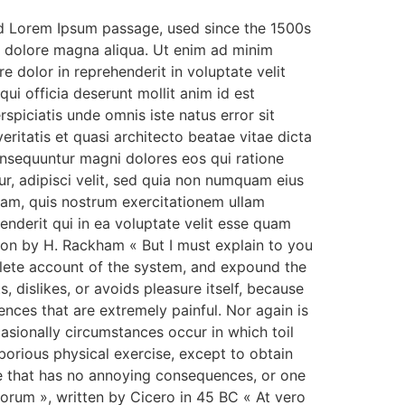
d Lorem Ipsum passage, used since the 1500s
et dolore magna aliqua. Ut enim ad minim
e dolor in reprehenderit in voluptate velit
qui officia deserunt mollit anim id est
spiciatis unde omnis iste natus error sit
itatis et quasi architecto beatae vitae dicta
onsequuntur magni dolores eos qui ratione
r, adipisci velit, sed quia non numquam eius
am, quis nostrum exercitationem ullam
enderit qui in ea voluptate velit esse quam
tion by H. Rackham « But I must explain to you
plete account of the system, and expound the
, dislikes, or avoids pleasure itself, because
nces that are extremely painful. Nor again is
casionally circumstances occur in which toil
borious physical exercise, except to obtain
e that has no annoying consequences, or one
orum », written by Cicero in 45 BC « At vero