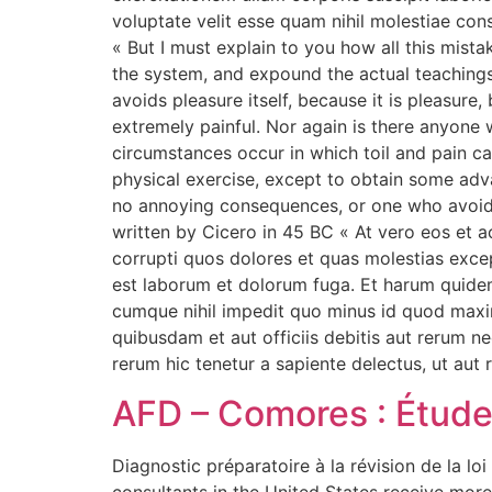
voluptate velit esse quam nihil molestiae con
« But I must explain to you how all this mist
the system, and expound the actual teachings 
avoids pleasure itself, because it is pleasu
extremely painful. Nor again is there anyone w
circumstances occur in which toil and pain ca
physical exercise, except to obtain some adv
no annoying consequences, or one who avoids 
written by Cicero in 45 BC « At vero eos et 
corrupti quos dolores et quas molestias except
est laborum et dolorum fuga. Et harum quidem 
cumque nihil impedit quo minus id quod maxi
quibusdam et aut officiis debitis aut rerum n
rerum hic tenetur a sapiente delectus, ut aut 
AFD – Comores : Étude 
Diagnostic préparatoire à la révision de la
consultants in the United States receive more