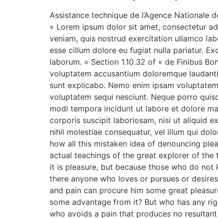
Assistance technique de l’Agence Nationale
« Lorem ipsum dolor sit amet, consectetur ad
veniam, quis nostrud exercitation ullamco labo
esse cillum dolore eu fugiat nulla pariatur. E
laborum. » Section 1.10.32 of « de Finibus Bo
voluptatem accusantium doloremque laudantium
sunt explicabo. Nemo enim ipsam voluptatem q
voluptatem sequi nesciunt. Neque porro quisq
modi tempora incidunt ut labore et dolore m
corporis suscipit laboriosam, nisi ut aliquid
nihil molestiae consequatur, vel illum qui do
how all this mistaken idea of denouncing ple
actual teachings of the great explorer of the 
it is pleasure, but because those who do not
there anyone who loves or pursues or desires t
and pain can procure him some great pleasure.
some advantage from it? But who has any righ
who avoids a pain that produces no resultant