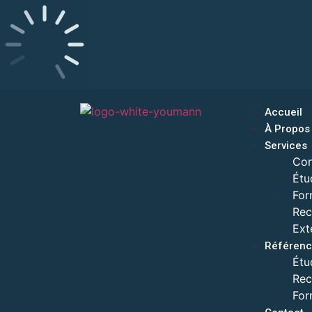
Accueil
À Propos
Services
Con
Étu
For
Rec
Ext
Référenc
Étu
Rec
For