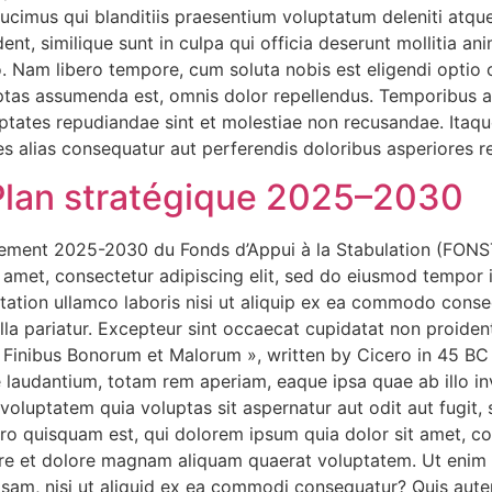
ucimus qui blanditiis praesentium voluptatum deleniti atqu
ent, similique sunt in culpa qui officia deserunt mollitia a
io. Nam libero tempore, cum soluta nobis est eligendi opti
tas assumenda est, omnis dolor repellendus. Temporibus au
uptates repudiandae sint et molestiae non recusandae. Itaq
es alias consequatur aut perferendis doloribus asperiores re
Plan stratégique 2025–2030
pement 2025-2030 du Fonds d’Appui à la Stabulation (FON
amet, consectetur adipiscing elit, sed do eiusmod tempor i
ation ullamco laboris nisi ut aliquip ex ea commodo consequ
lla pariatur. Excepteur sint occaecat cupidatat non proident,
e Finibus Bonorum et Malorum », written by Cicero in 45 BC 
laudantium, totam rem aperiam, eaque ipsa quae ab illo inv
voluptatem quia voluptas sit aspernatur aut odit aut fugit
o quisquam est, qui dolorem ipsum quia dolor sit amet, cons
re et dolore magnam aliquam quaerat voluptatem. Ut enim
osam, nisi ut aliquid ex ea commodi consequatur? Quis aute