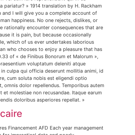
la pariatur? » 1914 translation by H. Rackham
n and I will give you a complete account of
man happiness. No one rejects, dislikes, or
re rationally encounter consequences that are
ause it is pain, but because occasionally
le, which of us ever undertakes laborious
man who chooses to enjoy a pleasure that has
0.33 of « de Finibus Bonorum et Malorum »,
praesentium voluptatum deleniti atque
n culpa qui officia deserunt mollitia animi, id
e, cum soluta nobis est eligendi optio
t, omnis dolor repellendus. Temporibus autem
int et molestiae non recusandae. Itaque earum
endis doloribus asperiores repellat. »
caire
Comores Financement AFD Each year management
s for impractical data and poorly