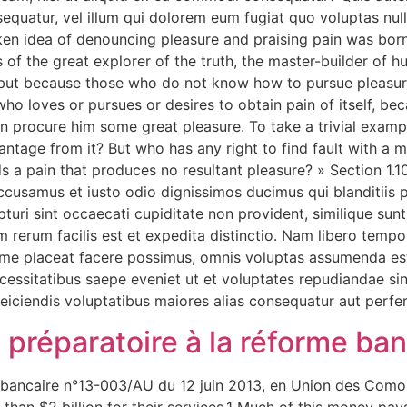
sequatur, vel illum qui dolorem eum fugiat quo voluptas nul
aken idea of denouncing pleasure and praising pain was bor
of the great explorer of the truth, the master-builder of hu
re, but because those who do not know how to pursue pleasu
ho loves or pursues or desires to obtain pain of itself, bec
n procure him some great pleasure. To take a trivial examp
antage from it? But who has any right to find fault with a 
a pain that produces no resultant pleasure? » Section 1.1
accusamus et iusto odio dignissimos ducimus qui blanditiis 
uri sint occaecati cupiditate non provident, similique sunt i
rerum facilis est et expedita distinctio. Nam libero tempor
me placeat facere possimus, omnis voluptas assumenda es
ecessitatibus saepe eveniet ut et voluptates repudiandae s
reiciendis voluptatibus maiores alias consequatur aut perfer
préparatoire à la réforme ban
 loi bancaire n°13-003/AU du 12 juin 2013, en Union des 
 than $2 billion for their services.1 Much of this money pay