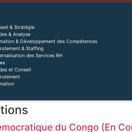
seil & Stratégie
des & Analyse
mation & Développement des Compétences
rutement & Staffing
ernalisation des Services RH
es
des et Conseil
rutement
mation
ations
émocratique du Congo (En Co