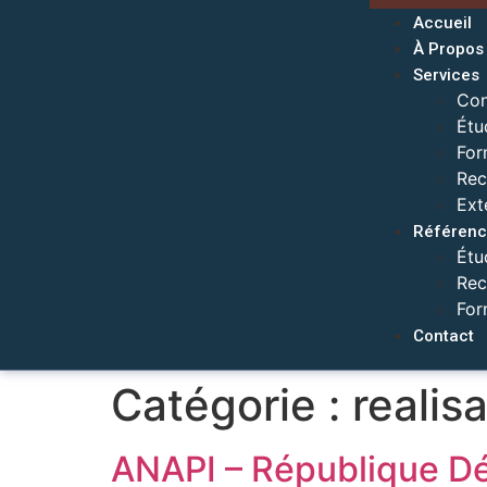
Accueil
À Propos
Services
Con
Étu
For
Rec
Ext
Référenc
Étu
Rec
For
Contact
Catégorie :
realis
ANAPI – République D