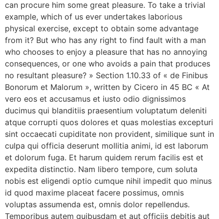
can procure him some great pleasure. To take a trivial
example, which of us ever undertakes laborious
physical exercise, except to obtain some advantage
from it? But who has any right to find fault with a man
who chooses to enjoy a pleasure that has no annoying
consequences, or one who avoids a pain that produces
no resultant pleasure? » Section 1.10.33 of « de Finibus
Bonorum et Malorum », written by Cicero in 45 BC « At
vero eos et accusamus et iusto odio dignissimos
ducimus qui blanditiis praesentium voluptatum deleniti
atque corrupti quos dolores et quas molestias excepturi
sint occaecati cupiditate non provident, similique sunt in
culpa qui officia deserunt mollitia animi, id est laborum
et dolorum fuga. Et harum quidem rerum facilis est et
expedita distinctio. Nam libero tempore, cum soluta
nobis est eligendi optio cumque nihil impedit quo minus
id quod maxime placeat facere possimus, omnis
voluptas assumenda est, omnis dolor repellendus.
Temporibus autem quibusdam et aut officiis debitis aut