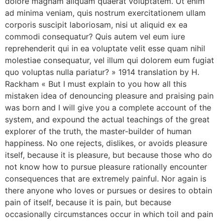
dolore magnam aliquam quaerat voluptatem. Ut enim
ad minima veniam, quis nostrum exercitationem ullam
corporis suscipit laboriosam, nisi ut aliquid ex ea
commodi consequatur? Quis autem vel eum iure
reprehenderit qui in ea voluptate velit esse quam nihil
molestiae consequatur, vel illum qui dolorem eum fugiat
quo voluptas nulla pariatur? » 1914 translation by H.
Rackham « But I must explain to you how all this
mistaken idea of denouncing pleasure and praising pain
was born and I will give you a complete account of the
system, and expound the actual teachings of the great
explorer of the truth, the master-builder of human
happiness. No one rejects, dislikes, or avoids pleasure
itself, because it is pleasure, but because those who do
not know how to pursue pleasure rationally encounter
consequences that are extremely painful. Nor again is
there anyone who loves or pursues or desires to obtain
pain of itself, because it is pain, but because
occasionally circumstances occur in which toil and pain