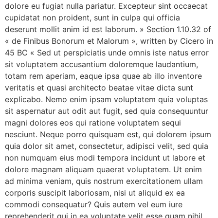
dolore eu fugiat nulla pariatur. Excepteur sint occaecat
cupidatat non proident, sunt in culpa qui officia
deserunt mollit anim id est laborum. » Section 1.10.32 of
« de Finibus Bonorum et Malorum », written by Cicero in
45 BC « Sed ut perspiciatis unde omnis iste natus error
sit voluptatem accusantium doloremque laudantium,
totam rem aperiam, eaque ipsa quae ab illo inventore
veritatis et quasi architecto beatae vitae dicta sunt
explicabo. Nemo enim ipsam voluptatem quia voluptas
sit aspernatur aut odit aut fugit, sed quia consequuntur
magni dolores eos qui ratione voluptatem sequi
nesciunt. Neque porro quisquam est, qui dolorem ipsum
quia dolor sit amet, consectetur, adipisci velit, sed quia
non numquam eius modi tempora incidunt ut labore et
dolore magnam aliquam quaerat voluptatem. Ut enim
ad minima veniam, quis nostrum exercitationem ullam
corporis suscipit laboriosam, nisi ut aliquid ex ea
commodi consequatur? Quis autem vel eum iure
reprehenderit qui in ea voluptate velit esse quam nihil