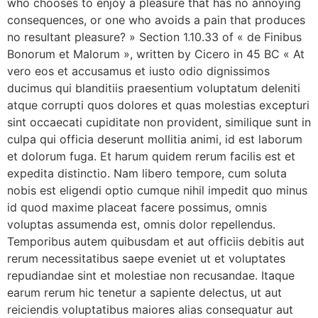
who chooses to enjoy a pleasure that has no annoying
consequences, or one who avoids a pain that produces
no resultant pleasure? » Section 1.10.33 of « de Finibus
Bonorum et Malorum », written by Cicero in 45 BC « At
vero eos et accusamus et iusto odio dignissimos
ducimus qui blanditiis praesentium voluptatum deleniti
atque corrupti quos dolores et quas molestias excepturi
sint occaecati cupiditate non provident, similique sunt in
culpa qui officia deserunt mollitia animi, id est laborum
et dolorum fuga. Et harum quidem rerum facilis est et
expedita distinctio. Nam libero tempore, cum soluta
nobis est eligendi optio cumque nihil impedit quo minus
id quod maxime placeat facere possimus, omnis
voluptas assumenda est, omnis dolor repellendus.
Temporibus autem quibusdam et aut officiis debitis aut
rerum necessitatibus saepe eveniet ut et voluptates
repudiandae sint et molestiae non recusandae. Itaque
earum rerum hic tenetur a sapiente delectus, ut aut
reiciendis voluptatibus maiores alias consequatur aut