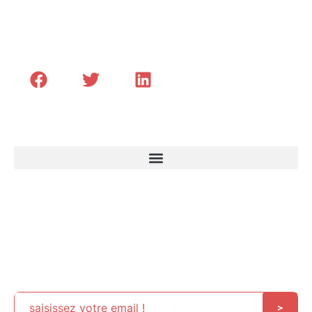
Transformer les Hommes et le leadership des
Organisations Africaines
Menu
Email
Des contenus exclusifs pour développer vos
talents, optimiser vos projets et anticiper vos
défis
>