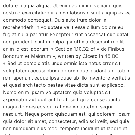
dolore magna aliqua. Ut enim ad minim veniam, quis
nostrud exercitation ullamco laboris nisi ut aliquip ex ea
commodo consequat. Duis aute irure dolor in
reprehenderit in voluptate velit esse cillum dolore eu
fugiat nulla pariatur. Excepteur sint occaecat cupidatat
non proident, sunt in culpa qui officia deserunt mollit
anim id est laborum. » Section 1.10.32 of « de Finibus
Bonorum et Malorum », written by Cicero in 45 BC
« Sed ut perspiciatis unde omnis iste natus error sit
voluptatem accusantium doloremque laudantium, totam
rem aperiam, eaque ipsa quae ab illo inventore veritatis
et quasi architecto beatae vitae dicta sunt explicabo.
Nemo enim ipsam voluptatem quia voluptas sit
aspernatur aut odit aut fugit, sed quia consequuntur
magni dolores eos qui ratione voluptatem sequi
nesciunt. Neque porro quisquam est, qui dolorem ipsum
quia dolor sit amet, consectetur, adipisci velit, sed quia
non numquam eius modi tempora incidunt ut labore et